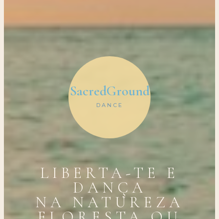
SacredGround
DANCE
LIBERTA-TE E
DANÇA
NA NATUREZA
FLORESTA OU